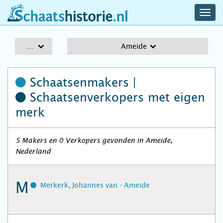
navig
schaatshistorie.nl
men
A-Z
Ameide
Schaatsenmakers |
Schaatsenverkopers
met eigen
merk
5 Makers en 0 Verkopers gevonden in Ameide,
Nederland
M
Merkerk, Johannes van - Ameide