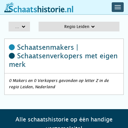
navig
schaatshistorie.nl
men
A-Z
Regio Leiden
Schaatsenmakers |
Schaatsenverkopers
met eigen
merk
0 Makers en 0 Verkopers gevonden op letter Z in de
regio Leiden, Nederland
Alle schaatshistorie op één handige