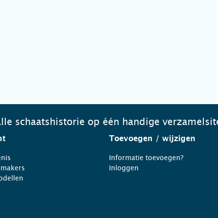
lle schaatshistorie op één handige verzamelsit
ht
Toevoegen
/ wijzigen
nis
Informatie toevoegen?
nmakers
Inloggen
odellen