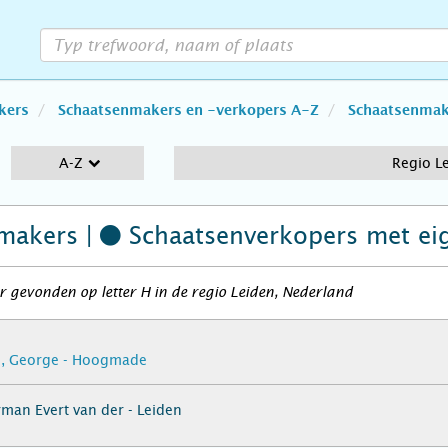
kers
Schaatsenmakers en -verkopers A-Z
Schaatsenmake
A-Z
Regio L
makers |
Schaatsenverkopers
met ei
 gevonden op letter H in de regio Leiden, Nederland
d, George - Hoogmade
man Evert van der - Leiden