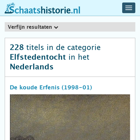
navig
schaatshistorie.nl
men
Verfijn resultaten
titels in de categorie
228
in het
Elfstedentocht
Nederlands
De koude Erfenis (1998-01)