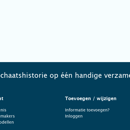
schaatshistorie op één handige verzame
ht
Toevoegen
/ wijzigen
nis
Informatie toevoegen?
nmakers
Inloggen
odellen