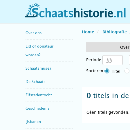
schaatshistorie.nl
Home
Bibliografie
Over ons
Lid of donateur
Over
worden?
Periode
-
Schaatsmusea
Sorteren
Titel
De Schaats
titels in d
0
Elfstedentocht
Geschiedenis
Géén titels gevonden.
IJsbanen