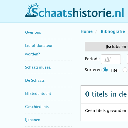
schaatshistorie.nl
Home
Bibliografie
Over ons
Lid of donateur
IJsclubs en
worden?
Periode
-
Schaatsmusea
Sorteren
Titel
De Schaats
titels in d
0
Elfstedentocht
Geschiedenis
Géén titels gevonden.
IJsbanen