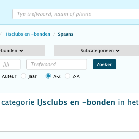
IJsclubs en -bonden
Spaans
 -bonden
Subcategorieën
Zoeken
Auteur
Jaar
A-Z
Z-A
e categorie
in he
IJsclubs en -bonden