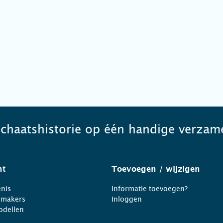
schaatshistorie op één handige verzame
ht
Toevoegen
/ wijzigen
nis
Informatie toevoegen?
nmakers
Inloggen
odellen