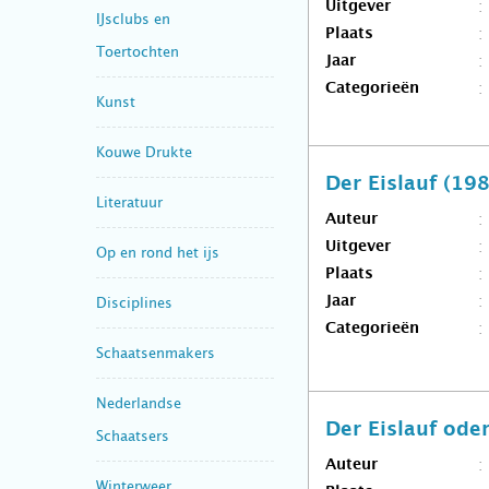
Uitgever
IJsclubs en
Plaats
Toertochten
Jaar
Categorieën
Kunst
Kouwe Drukte
Der Eislauf (19
Literatuur
Auteur
Uitgever
Op en rond het ijs
Plaats
Jaar
Disciplines
Categorieën
Schaatsenmakers
Nederlandse
Der Eislauf ode
Schaatsers
Auteur
Winterweer