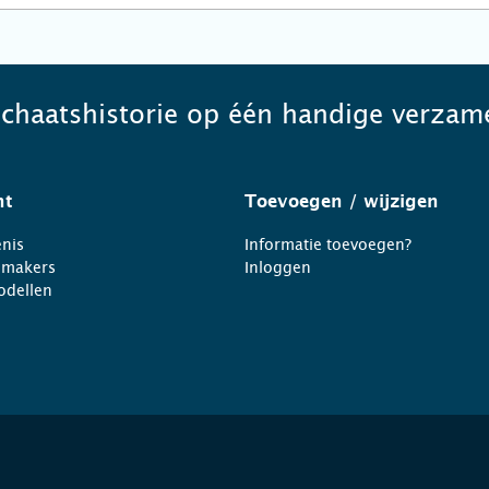
schaatshistorie op één handige verzame
ht
Toevoegen
/ wijzigen
nis
Informatie toevoegen?
nmakers
Inloggen
odellen