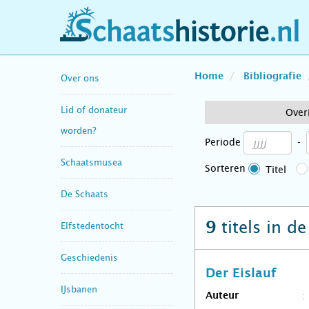
schaatshistorie.nl
Home
Bibliografie
Over ons
Lid of donateur
Over
worden?
Periode
-
Schaatsmusea
Sorteren
Titel
De Schaats
titels in d
9
Elfstedentocht
Geschiedenis
Der Eislauf
IJsbanen
Auteur