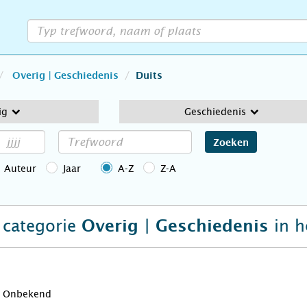
Overig | Geschiedenis
Duits
ig
Geschiedenis
Zoeken
Auteur
Jaar
A-Z
Z-A
e categorie
in h
Overig | Geschiedenis
Onbekend