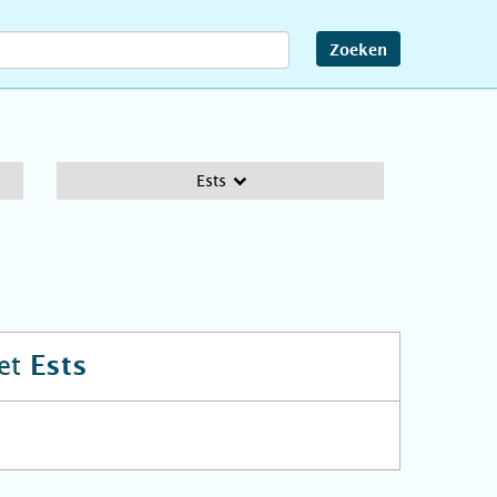
Zoeken
Ests
et
Ests