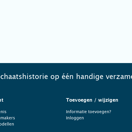
schaatshistorie op één handige verzame
ht
Toevoegen
/ wijzigen
nis
Informatie toevoegen?
nmakers
Inloggen
odellen