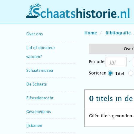
schaatshistorie.nl
Home
Bibliografie
Over ons
Lid of donateur
Over
worden?
Periode
-
Schaatsmusea
Sorteren
Titel
De Schaats
titels in d
0
Elfstedentocht
Geschiedenis
Géén titels gevonden.
IJsbanen