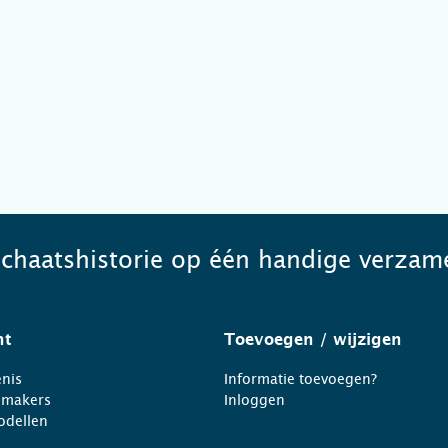
schaatshistorie op één handige verzame
ht
Toevoegen
/ wijzigen
nis
Informatie toevoegen?
nmakers
Inloggen
odellen