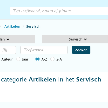
Artikelen
Servisch
len
Servisch
Zoeken
Auteur
Jaar
A-Z
Z-A
e categorie
in het
Artikelen
Servisch