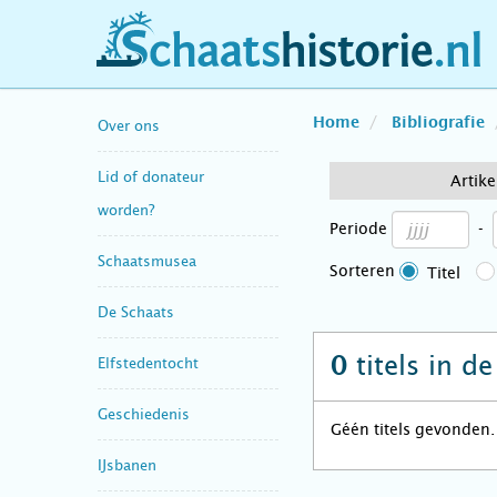
schaatshistorie.nl
Home
Bibliografie
Over ons
Lid of donateur
Artike
worden?
Periode
-
Schaatsmusea
Sorteren
Titel
De Schaats
titels in d
0
Elfstedentocht
Geschiedenis
Géén titels gevonden.
IJsbanen