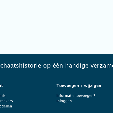
schaatshistorie op één handige verzame
ht
Toevoegen
/ wijzigen
nis
Informatie toevoegen?
nmakers
Inloggen
odellen