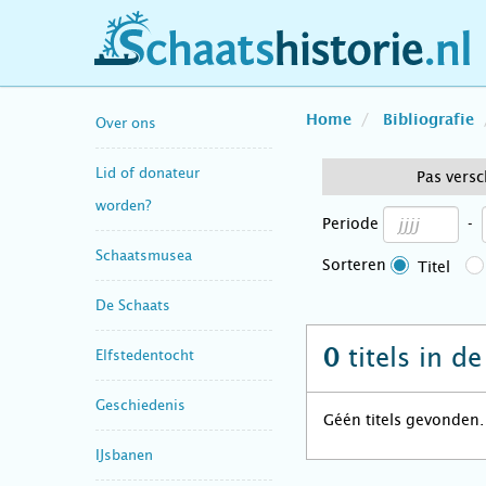
schaatshistorie.nl
Home
Bibliografie
Over ons
Lid of donateur
Pas vers
worden?
Periode
-
Schaatsmusea
Sorteren
Titel
De Schaats
titels in d
0
Elfstedentocht
Geschiedenis
Géén titels gevonden.
IJsbanen