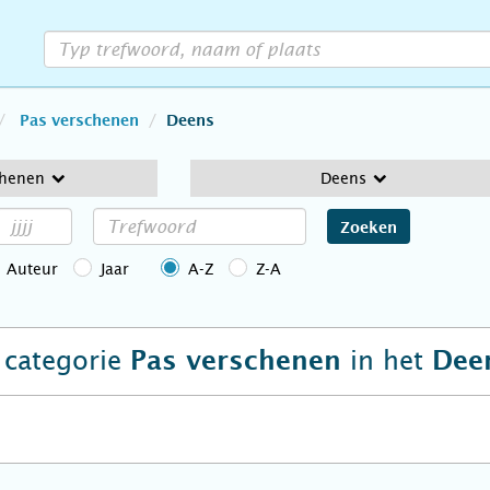
Pas verschenen
Deens
chenen
Deens
Zoeken
Auteur
Jaar
A-Z
Z-A
e categorie
in het
Pas verschenen
Dee