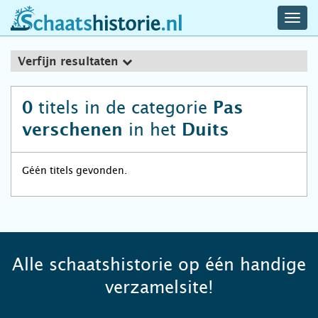
navig
schaatshistorie.nl
men
Verfijn resultaten
titels in de categorie
0
Pas
in het
verschenen
Duits
Géén titels gevonden.
Alle schaatshistorie op één handige
verzamelsite!