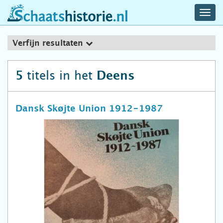
navig
schaatshistorie.nl
men
Verfijn resultaten
titels in het
5
Deens
Dansk Skøjte Union 1912-1987