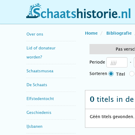
schaatshistorie.nl
Home
Bibliografie
Over ons
Lid of donateur
Pas vers
worden?
Periode
-
Schaatsmusea
Sorteren
Titel
De Schaats
titels in d
0
Elfstedentocht
Geschiedenis
Géén titels gevonden.
IJsbanen