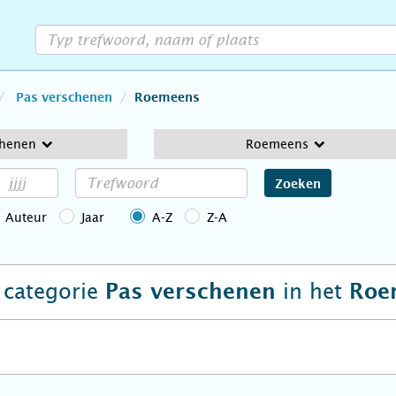
Pas verschenen
Roemeens
chenen
Roemeens
Zoeken
Auteur
Jaar
A-Z
Z-A
e categorie
in het
Pas verschenen
Roe