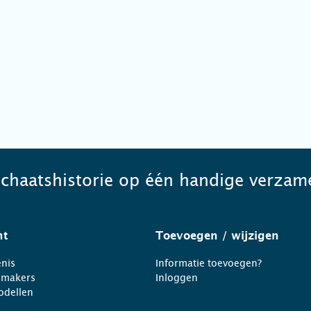
schaatshistorie op één handige verzame
ht
Toevoegen
/ wijzigen
nis
Informatie toevoegen?
nmakers
Inloggen
odellen