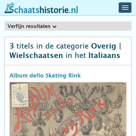
navig
schaatshistorie.nl
men
Verfijn resultaten
titels in de categorie
3
Overig |
in het
Wielschaatsen
Italiaans
Album dello Skating Rink