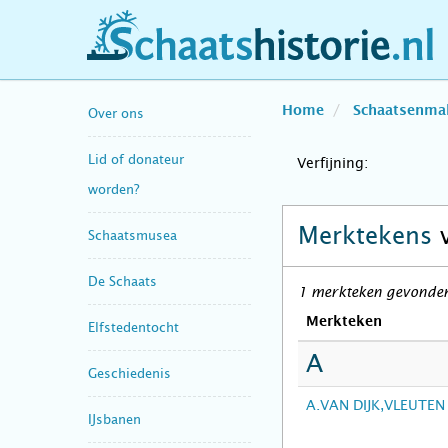
schaatshistorie.nl
Home
Schaatsenma
Over ons
Lid of donateur
Verfijning:
worden?
Merktekens
Schaatsmusea
De Schaats
1 merkteken gevonden 
Merkteken
Elfstedentocht
A
Geschiedenis
A.VAN DIJK,VLEUTEN
IJsbanen