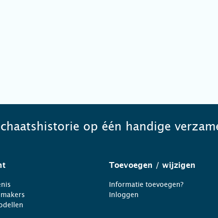
schaatshistorie op één handige verzame
ht
Toevoegen
/ wijzigen
nis
Informatie toevoegen?
nmakers
Inloggen
odellen