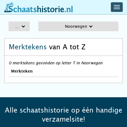
navig
schaatshistorie.nl
men
A-Z
Noorwegen
Merktekens
van A tot Z
0 merktekens gevonden op letter T in Noorwegen
Merkteken
Alle schaatshistorie op één handige
verzamelsite!