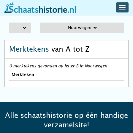
navig
schaatshistorie.nl
men
A-Z
Noorwegen
Merktekens
van A tot Z
0 merktekens gevonden op letter B in Noorwegen
Merkteken
Alle schaatshistorie op één handige
verzamelsite!