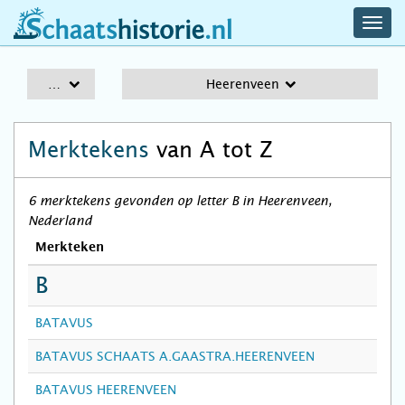
navig
schaatshistorie.nl
men
A-Z
Heerenveen
Merktekens
van A tot Z
6 merktekens gevonden op letter B in Heerenveen,
Nederland
Merkteken
B
BATAVUS
BATAVUS SCHAATS A.GAASTRA.HEERENVEEN
BATAVUS HEERENVEEN