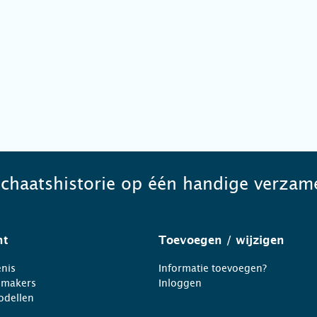
schaatshistorie op één handige verzame
ht
Toevoegen
/ wijzigen
nis
Informatie toevoegen?
nmakers
Inloggen
odellen