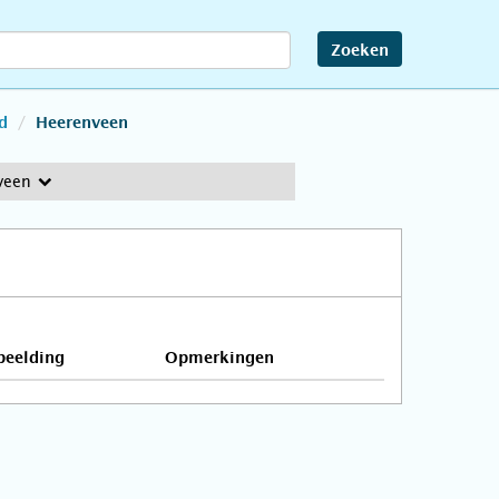
Zoeken
d
Heerenveen
veen
beelding
Opmerkingen