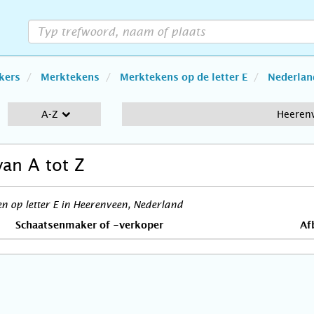
kers
Merktekens
Merktekens op de letter E
Nederlan
A-Z
Heeren
van A tot Z
 op letter E in Heerenveen, Nederland
Schaatsenmaker of -verkoper
Af