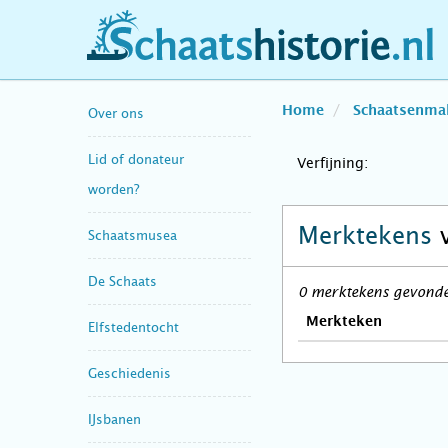
schaatshistorie.nl
Home
Schaatsenma
Over ons
Lid of donateur
Verfijning:
worden?
Merktekens
Schaatsmusea
De Schaats
0 merktekens gevonden
Merkteken
Elfstedentocht
Geschiedenis
IJsbanen