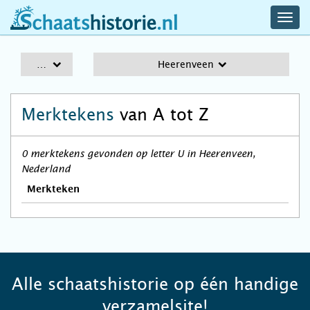
navig
schaatshistorie.nl
men
A-Z
Heerenveen
Merktekens
van A tot Z
0 merktekens gevonden op letter U in Heerenveen,
Nederland
Merkteken
Alle schaatshistorie op één handige
verzamelsite!