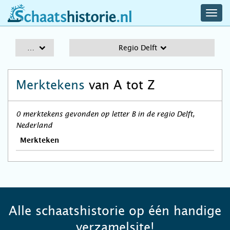
navig
schaatshistorie.nl
men
A-Z
Regio Delft
Merktekens
van A tot Z
0 merktekens gevonden op letter B in de regio Delft,
Nederland
Merkteken
Alle schaatshistorie op één handige
verzamelsite!