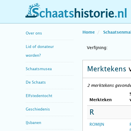
schaatshistorie.nl
Home
Schaatsenma
Over ons
Lid of donateur
Verfijning:
worden?
Merktekens
Schaatsmusea
De Schaats
2 merktekens gevonden
Elfstedentocht
Merkteken
Geschiedenis
R
IJsbanen
ROMIJN