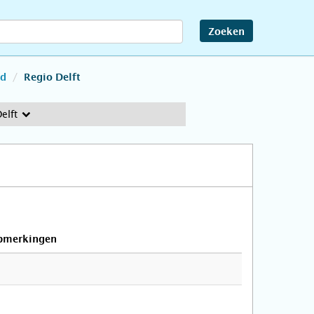
Zoeken
nd
Regio Delft
elft
pmerkingen