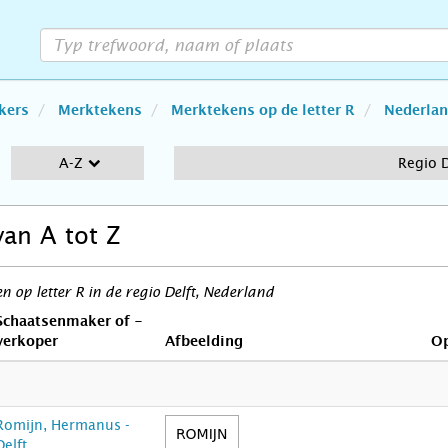
kers
Merktekens
Merktekens op de letter R
Nederla
A-Z
Regio D
van A tot Z
 op letter R in de regio Delft, Nederland
Schaatsenmaker of -
verkoper
Afbeelding
O
Romijn, Hermanus -
Delft