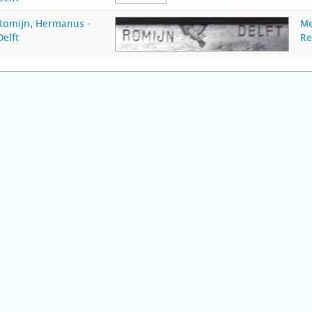
Romijn, Hermanus -
Me
Delft
Re