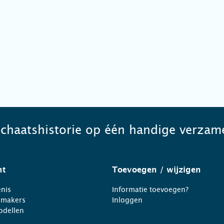
schaatshistorie op één handige verzame
ht
Toevoegen
/ wijzigen
nis
Informatie toevoegen?
nmakers
Inloggen
odellen