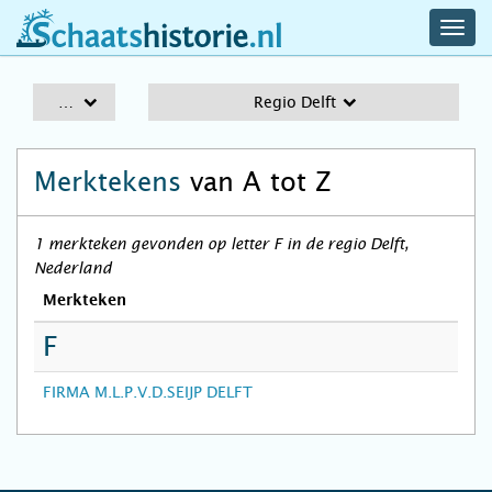
navig
schaatshistorie.nl
men
A-Z
Regio Delft
Merktekens
van A tot Z
1 merkteken gevonden op letter F in de regio Delft,
Nederland
Merkteken
F
FIRMA M.L.P.V.D.SEIJP DELFT