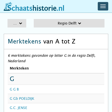
navig
schaatshistorie.nl
men
A-Z
Regio Delft
Merktekens
van A tot Z
6 merktekens gevonden op letter G in de regio Delft,
Nederland
Merkteken
G
G G B
G Gb POELDIJK
G.C. JENSE