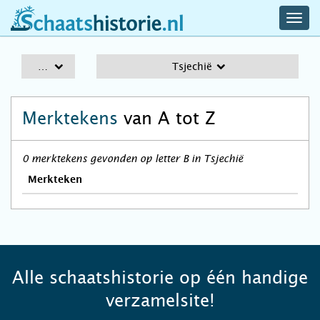
navig
schaatshistorie.nl
men
A-Z
Tsjechië
Merktekens
van A tot Z
0 merktekens gevonden op letter B in Tsjechië
Merkteken
Alle schaatshistorie op één handige
verzamelsite!