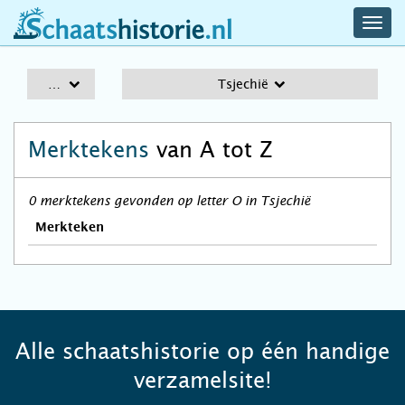
navig
schaatshistorie.nl
men
A-Z
Tsjechië
Merktekens
van A tot Z
0 merktekens gevonden op letter O in Tsjechië
Merkteken
Alle schaatshistorie op één handige
verzamelsite!