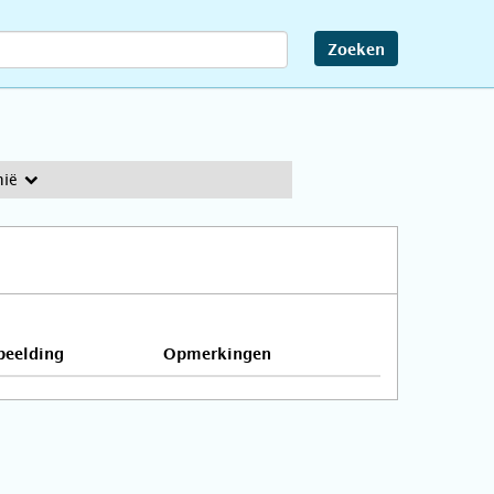
Zoeken
hië
beelding
Opmerkingen