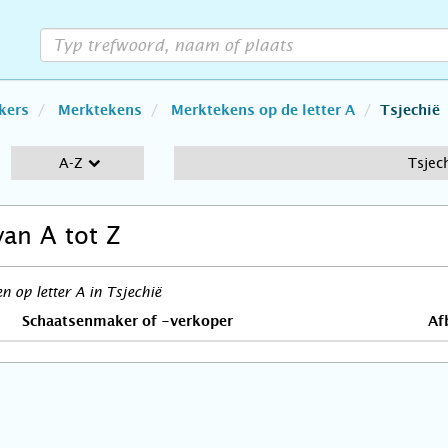
kers
Merktekens
Merktekens op de letter A
Tsjechië
A-Z
Tsjec
van A tot Z
 op letter A in Tsjechië
Schaatsenmaker of -verkoper
Af