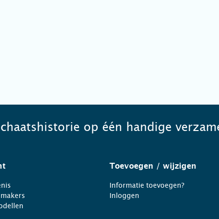
schaatshistorie op één handige verzame
ht
Toevoegen
/ wijzigen
nis
Informatie toevoegen?
nmakers
Inloggen
odellen