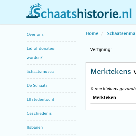
schaatshistorie.nl
Home
Schaatsenma
Over ons
Lid of donateur
Verfijning:
worden?
Merktekens
Schaatsmusea
De Schaats
0 merktekens gevonden
Merkteken
Elfstedentocht
Geschiedenis
IJsbanen