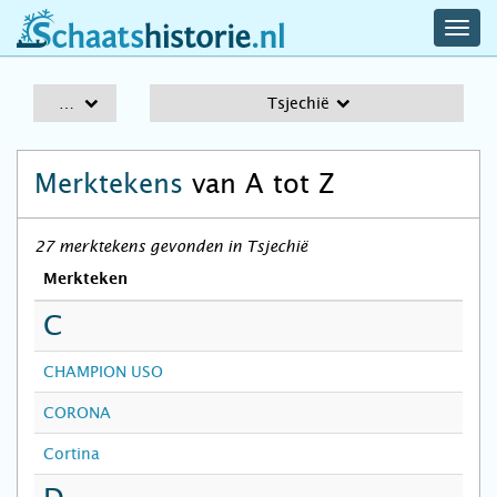
navig
schaatshistorie.nl
men
A-Z
Tsjechië
Merktekens
van A tot Z
27 merktekens gevonden in Tsjechië
Merkteken
C
CHAMPION USO
CORONA
Cortina