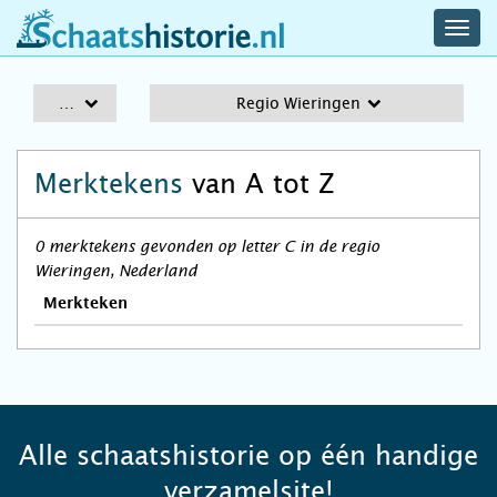
navig
schaatshistorie.nl
men
A-Z
Regio Wieringen
Merktekens
van A tot Z
0 merktekens gevonden op letter C in de regio
Wieringen, Nederland
Merkteken
Alle schaatshistorie op één handige
verzamelsite!