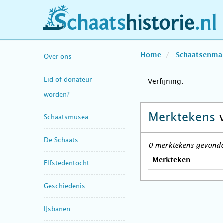
schaatshistorie.nl
Home
Schaatsenma
Over ons
Lid of donateur
Verfijning:
worden?
Merktekens
Schaatsmusea
De Schaats
0 merktekens gevonden
Merkteken
Elfstedentocht
Geschiedenis
IJsbanen