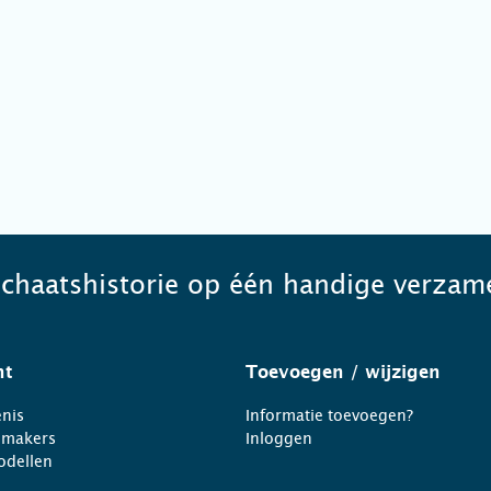
schaatshistorie op één handige verzame
ht
Toevoegen
/ wijzigen
nis
Informatie toevoegen?
nmakers
Inloggen
odellen