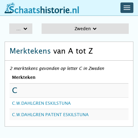
navig
schaatshistorie.nl
men
A-Z
Zweden
Merktekens
van A tot Z
2 merktekens gevonden op letter C in Zweden
Merkteken
C
C.W.DAHLGREN ESKILSTUNA
C.W.DAHLGREN PATENT ESKILSTUNA