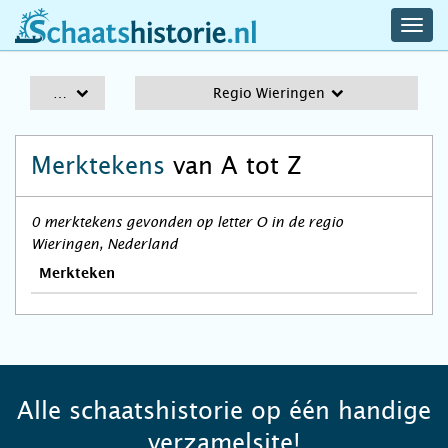
navig
schaatshistorie.nl
men
A-Z
Regio Wieringen
Merktekens
van A tot Z
0 merktekens gevonden op letter O in de regio
Wieringen, Nederland
Merkteken
Alle schaatshistorie op één handige
verzamelsite!