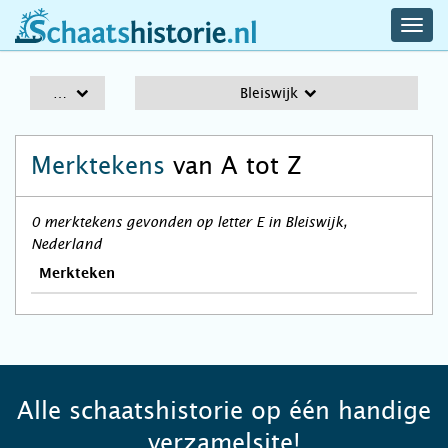
navig
schaatshistorie.nl
men
A-Z
Bleiswijk
Merktekens
van A tot Z
0 merktekens gevonden op letter E in Bleiswijk,
Nederland
Merkteken
Alle schaatshistorie op één handige
verzamelsite!