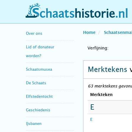
schaatshistorie.nl
Home
Schaatsenma
Over ons
Lid of donateur
Verfijning:
worden?
Merktekens
Schaatsmusea
De Schaats
63 merktekens gevonde
Merkteken
Elfstedentocht
E
Geschiedenis
E
IJsbanen