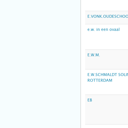
E.VONK.OUDESCHO
e.w. in een ovaal
E.W.M.
E.W.SCHMALDT SOL
ROTTERDAM
EB