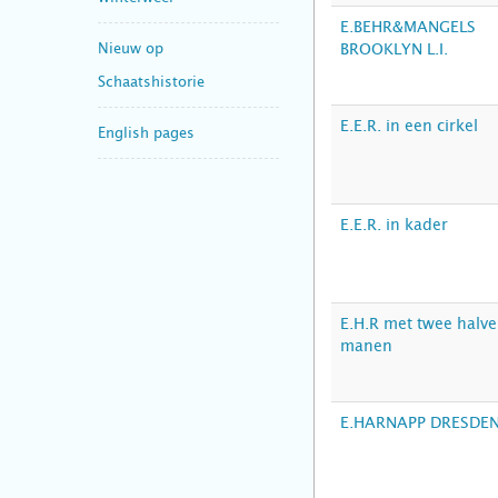
E.BEHR&MANGELS
Nieuw op
BROOKLYN L.I.
Schaatshistorie
E.E.R. in een cirkel
English pages
E.E.R. in kader
E.H.R met twee halve
manen
E.HARNAPP DRESDE