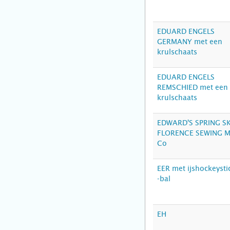
EDUARD ENGELS
GERMANY met een
krulschaats
EDUARD ENGELS
REMSCHIED met een
krulschaats
EDWARD'S SPRING S
FLORENCE SEWING 
Co
EER met ijshockeysti
-bal
EH