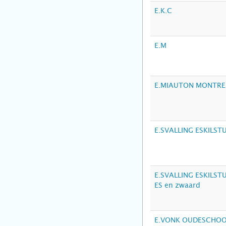
E.K.C
E.M
E.MIAUTON MONTR
E.SVALLING ESKILST
E.SVALLING ESKILST
ES en zwaard
E.VONK OUDESCHO