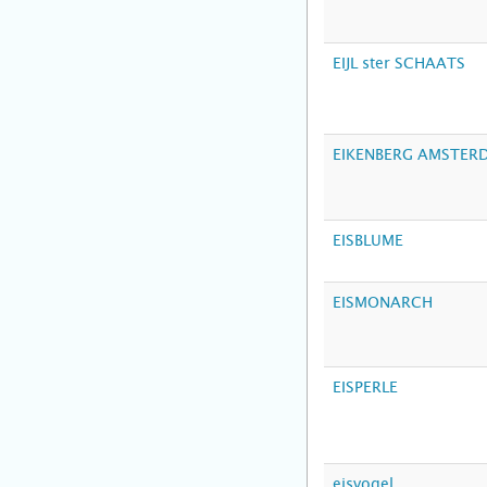
EIJL ster SCHAATS
EIKENBERG AMSTER
EISBLUME
EISMONARCH
EISPERLE
eisvogel