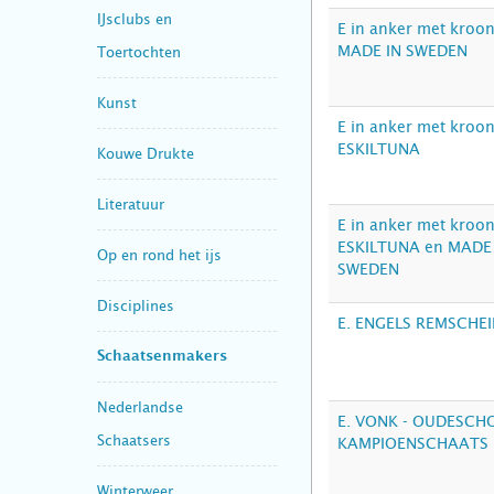
IJsclubs en
E in anker met kroo
MADE IN SWEDEN
Toertochten
Kunst
E in anker met kroo
ESKILTUNA
Kouwe Drukte
Literatuur
E in anker met kroo
ESKILTUNA en MADE
Op en rond het ijs
SWEDEN
Disciplines
E. ENGELS REMSCHE
Schaatsenmakers
Nederlandse
E. VONK - OUDESCH
Schaatsers
KAMPIOENSCHAATS
Winterweer