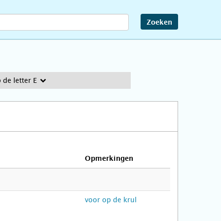
Zoeken
de letter E
Opmerkingen
voor op de krul