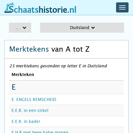
navig
schaatshistorie.nl
men
A-Z
Duitsland
Merktekens
van A tot Z
23 merktekens gevonden op letter E in Duitsland
Merkteken
E
E. ENGELS REMSCHEID
E.E.R. in een cirkel
E.E.R. in kader
E.H.R met twee halve manen