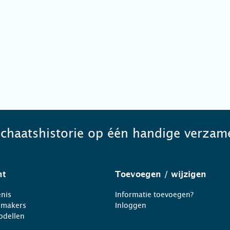
schaatshistorie op één handige verzame
ht
Toevoegen
/ wijzigen
nis
Informatie toevoegen?
nmakers
Inloggen
odellen