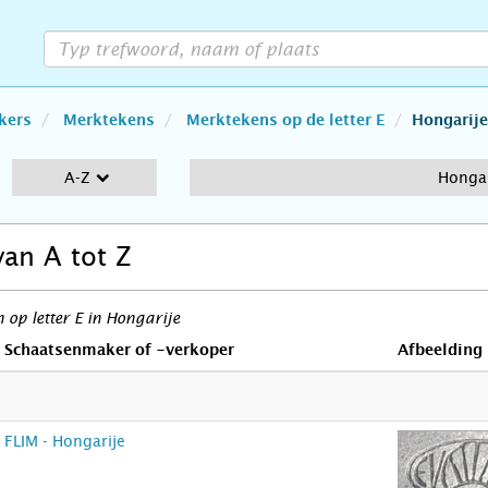
kers
Merktekens
Merktekens op de letter E
Hongarije
A-Z
Hongar
van A tot Z
op letter E in Hongarije
Schaatsenmaker of -verkoper
Afbeelding
FLIM - Hongarije