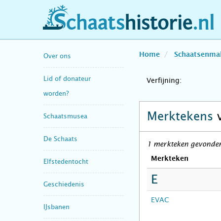
schaatshistorie.nl
Home
Schaatsenma
Over ons
Lid of donateur
Verfijning:
worden?
Merktekens
Schaatsmusea
De Schaats
1 merkteken gevonden 
Merkteken
Elfstedentocht
E
Geschiedenis
EVAC
IJsbanen