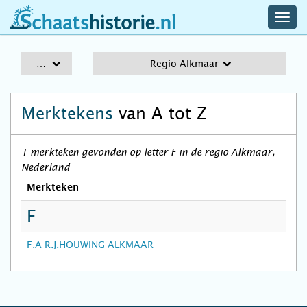
navig
schaatshistorie.nl
men
A-Z
Regio Alkmaar
Merktekens
van A tot Z
1 merkteken gevonden op letter F in de regio Alkmaar,
Nederland
Merkteken
F
F.A R.J.HOUWING ALKMAAR