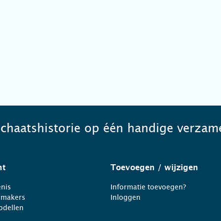
schaatshistorie op één handige verzame
ht
Toevoegen
/ wijzigen
nis
Informatie toevoegen?
nmakers
Inloggen
odellen