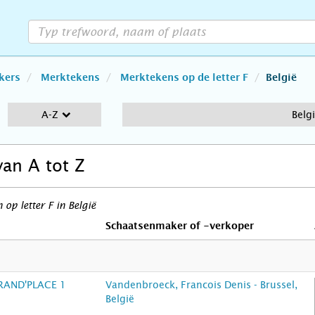
kers
Merktekens
Merktekens op de letter F
België
A-Z
Belg
van A tot Z
p letter F in België
Schaatsenmaker of -verkoper
RAND'PLACE 1
Vandenbroeck, Francois Denis - Brussel,
België