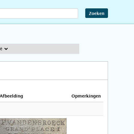
Zoeken
ië
Afbeelding
Opmerkingen