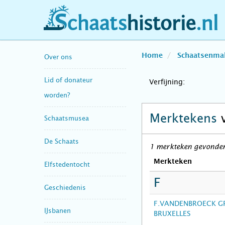
schaatshistorie.nl
Home
Schaatsenma
Over ons
Lid of donateur
Verfijning:
worden?
Merktekens
Schaatsmusea
De Schaats
1 merkteken gevonden o
Merkteken
Elfstedentocht
F
Geschiedenis
F.VANDENBROECK G
IJsbanen
BRUXELLES