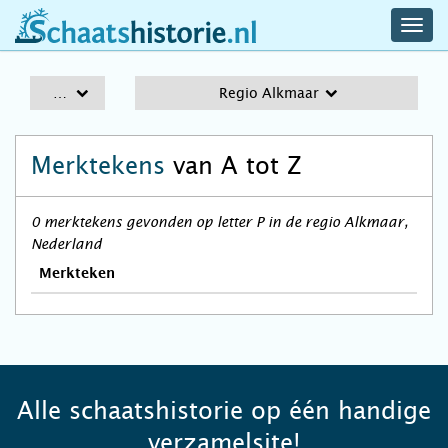
navig
schaatshistorie.nl
men
A-Z
Regio Alkmaar
Merktekens
van A tot Z
0 merktekens gevonden op letter P in de regio Alkmaar,
Nederland
Merkteken
Alle schaatshistorie op één handige
verzamelsite!