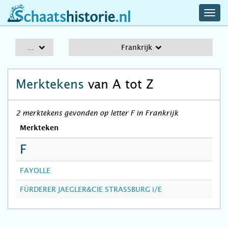
navig
schaatshistorie.nl
men
A-Z
Frankrijk
Merktekens
van A tot Z
2 merktekens gevonden op letter F in Frankrijk
Merkteken
F
FAYOLLE
FÜRDERER JAEGLER&CIE STRASSBURG i/E