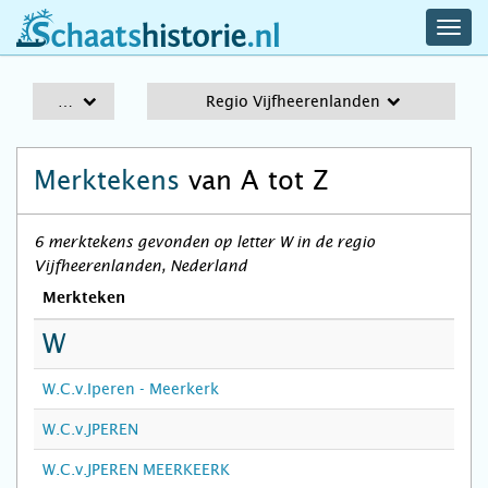
navig
schaatshistorie.nl
men
A-Z
Regio Vijfheerenlanden
Merktekens
van A tot Z
6 merktekens gevonden op letter W in de regio
Vijfheerenlanden, Nederland
Merkteken
W
W.C.v.Iperen - Meerkerk
W.C.v.JPEREN
W.C.v.JPEREN MEERKEERK