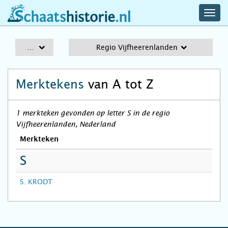
navig
schaatshistorie.nl
men
A-Z
Regio Vijfheerenlanden
Merktekens
van A tot Z
1 merkteken gevonden op letter S in de regio
Vijfheerenlanden, Nederland
Merkteken
S
S. KRODT