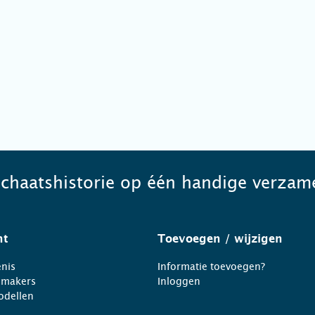
schaatshistorie op één handige verzame
ht
Toevoegen
/ wijzigen
nis
Informatie toevoegen?
nmakers
Inloggen
odellen