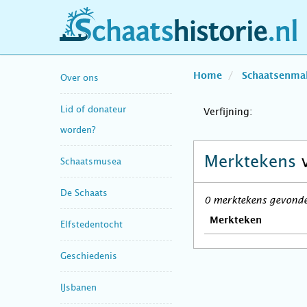
schaatshistorie.nl
Home
Schaatsenma
Over ons
Lid of donateur
Verfijning:
worden?
Merktekens
Schaatsmusea
De Schaats
0 merktekens gevonde
Merkteken
Elfstedentocht
Geschiedenis
IJsbanen