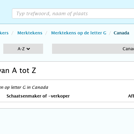
kers
Merktekens
Merktekens op de letter G
Canada
A-Z
Cana
van A tot Z
n op letter G in Canada
Schaatsenmaker of -verkoper
Af