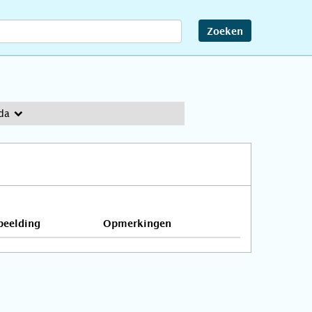
Zoeken
da
beelding
Opmerkingen