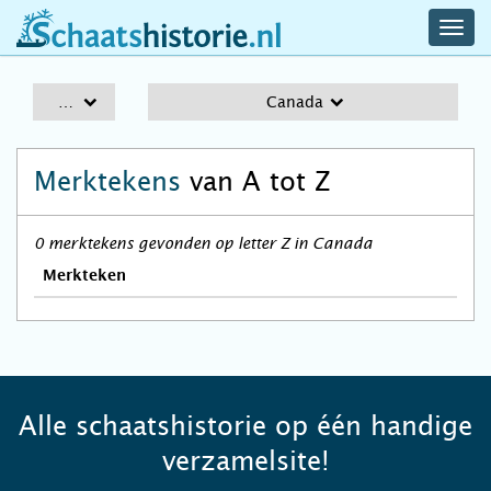
navig
schaatshistorie.nl
men
A-Z
Canada
Merktekens
van A tot Z
0 merktekens gevonden op letter Z in Canada
Merkteken
Alle schaatshistorie op één handige
verzamelsite!