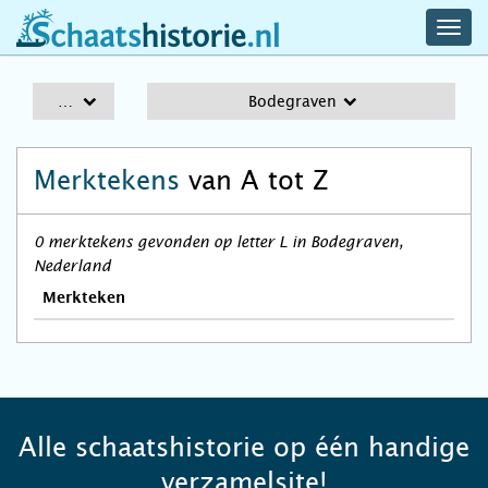
navig
schaatshistorie.nl
men
A-Z
Bodegraven
Merktekens
van A tot Z
0 merktekens gevonden op letter L in Bodegraven,
Nederland
Merkteken
Alle schaatshistorie op één handige
verzamelsite!