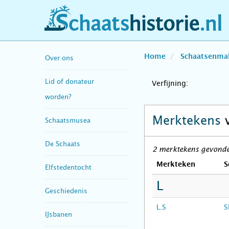
schaatshistorie.nl
Home
Schaatsenma
Over ons
Lid of donateur
Verfijning:
worden?
Merktekens
Schaatsmusea
De Schaats
2 merktekens gevonden
Merkteken
S
Elfstedentocht
L
Geschiedenis
L.S
S
IJsbanen