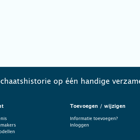
schaatshistorie op één handige verzame
ht
Toevoegen
/ wijzigen
nis
Informatie toevoegen?
nmakers
Inloggen
odellen