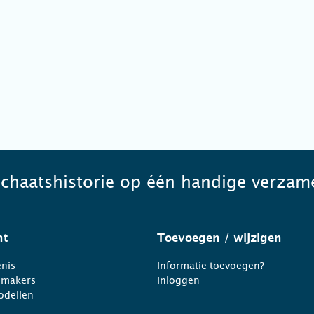
schaatshistorie op één handige verzame
ht
Toevoegen
/ wijzigen
nis
Informatie toevoegen?
nmakers
Inloggen
odellen