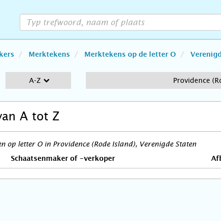
kers
Merktekens
Merktekens op de letter O
Verenigd
A-Z
Providence (R
van A tot Z
 op letter O in Providence (Rode Island), Verenigde Staten
Schaatsenmaker of -verkoper
Af