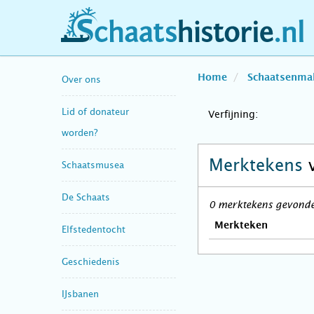
schaatshistorie.nl
Home
Schaatsenma
Over ons
Lid of donateur
Verfijning:
worden?
Merktekens
Schaatsmusea
De Schaats
0 merktekens gevonden
Merkteken
Elfstedentocht
Geschiedenis
IJsbanen