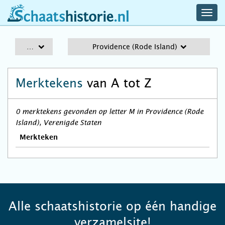
navig
schaatshistorie.nl
men
A-Z
Providence (Rode Island)
Merktekens
van A tot Z
0 merktekens gevonden op letter M in Providence (Rode
Island), Verenigde Staten
Merkteken
Alle schaatshistorie op één handige
verzamelsite!