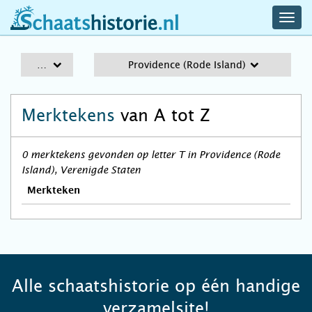
navig
schaatshistorie.nl
men
A-Z
Providence (Rode Island)
Merktekens
van A tot Z
0 merktekens gevonden op letter T in Providence (Rode
Island), Verenigde Staten
Merkteken
Alle schaatshistorie op één handige
verzamelsite!