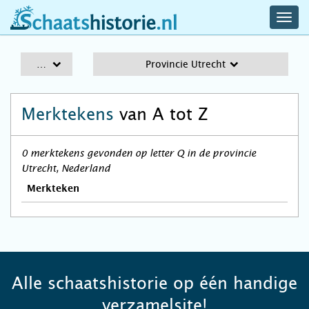
navig
schaatshistorie.nl
men
A-Z
Provincie Utrecht
Merktekens
van A tot Z
0 merktekens gevonden op letter Q in de provincie
Utrecht, Nederland
Merkteken
Alle schaatshistorie op één handige
verzamelsite!